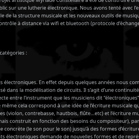
rojet artistique Myriade Constellaire a été de construire un
ublic sur une lutherie électronique. Nous avons tenté avec 
le de la structure musicale et les nouveaux outils de musi
ontrôle à distance via wifi et bluetooth (protocole d’échang
catégories :
cuits électroniques. En effet depuis quelques années nous 
sé dans la modélisation de circuits. Il s’agit d’une continuit
cte entre l’instrument que les musiciens dit “électroniques”
 même cela correspond à une idée de l’écriture musicale qui
s (violon, contrebasse, hautbois, flûte…etc) et l’écriture m
mais construit en fonction des besoins du compositeur), par
e concrète (le son pour le son) jusqu’à des formes d’écritu
uments électroniques demande de nouvelles formes et de repré