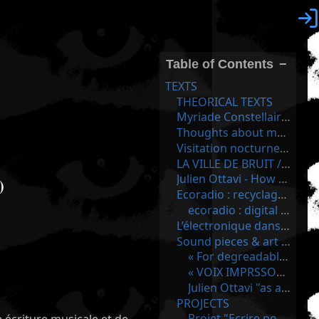

Table of Contents
−
TEXTS
THEORICAL TEXTS
Myriade Constellaire - Composition pour Ensemble Electronique (Article in French)
Thoughts about my practices
Visitation nocturne pour un temps revisité" (Série Is there a composer in the room") pour Flûte, Piano, saxophone, percussion et électroniques.
LA VILLE DE BRUIT / THE CITY OF NOISE
Julien Ottavi - How Machine Breath? - 2008 (Electromagnetic Spectrum Research)
)
Ecoradio : recyclage audio-numérique et minimalisme machinique
ecoradio : digital recycling & machinic minimalism
L’électronique dans la musique, retour sur une histoire
Sound pieces & art works
« For degreadable music : the CDR I will never release : », by Julien Ottavi
« VOIX IMPRSSONEL » série voix/ordinateur
Julien Ottavi "as a breath" in the "série du Bruit blanc"
PROJECTS
Projet "Ecrire pour la rue"