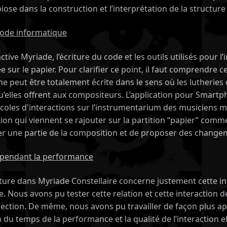
se dans la construction et l’interprétation de la structure
e code informatique
ive Myriade, l’écriture du code et les outils utilisés pour l
ée sur le papier. Pour clarifier ce point, il faut comprendre c
 ne peut être totalement écrite dans le sens où les lutherie
s qu’elles offrent aux compositeurs. L’application pour Sm
rotocoles d'interactions sur l’instrumentarium des musiciens
on qui viennent se rajouter sur la partition “papier” comme
er une partie de la composition et de proposer des changeme
el pendant la performance
iture dans Myriade Constellaire concerne justement cette int
 Nous avons pu tester cette relation et cette interaction d
ection. De même, nous avons pu travailler de façon plus app
 du temps de la performance et la qualité de l’interaction 