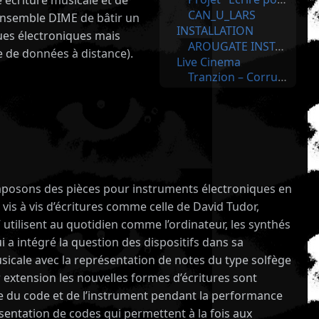
e écriture musicale et de
CAN_U_LARS
l’ensemble DIME de bâtir un
INSTALLATION
ques électroniques mais
AROUGATE INSTALLATION
e de données à distance).
Live Cinema
Tranzion – Corruption of the brain waves v1 / Neuroteraphy Cinema
composons des pièces pour instruments électroniques en
é vis à vis d’écritures comme celle de David Tudor,
 utilisent au quotidien comme l’ordinateur, les synthés
 a intégré la question des dispositifs dans sa
usicale avec la représentation de notes du type solfège
 extension les nouvelles formes d’écritures sont
re du code et de l’instrument pendant la performance
sentation de codes qui permettent à la fois aux