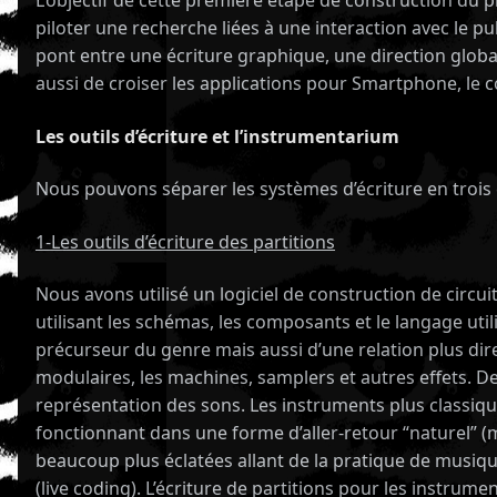
L’objectif de cette première étape de construction du p
piloter une recherche liées à une interaction avec le p
pont entre une écriture graphique, une direction globa
aussi de croiser les applications pour Smartphone, le c
Les outils d’écriture et l’instrumentarium
Nous pouvons séparer les systèmes d’écriture en trois 
1-Les outils d’écriture des partitions
Nous avons utilisé un logiciel de construction de cir
utilisant les schémas, les composants et le langage utili
précurseur du genre mais aussi d’une relation plus dire
modulaires, les machines, samplers et autres effets. De
représentation des sons. Les instruments plus classique
fonctionnant dans une forme d’aller-retour “naturel” (
beaucoup plus éclatées allant de la pratique de musiqu
(live coding). L’écriture de partitions pour les instr