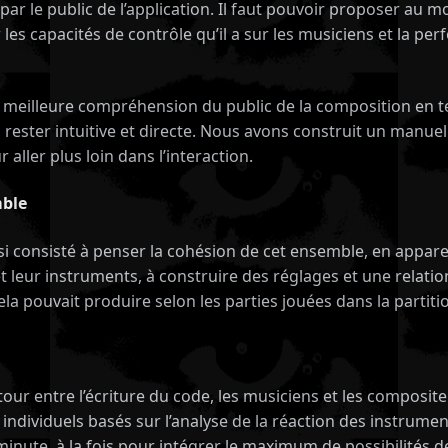
ar le public de l’application. Il faut pouvoir proposer au
es capacités de contrôle qu’il a sur les musiciens et la perf
e meilleure compréhension du public de la composition en t
à rester intuitive et directe. Nous avons construit un manuel
ler plus loin dans l’interaction.
mble
si consisté à penser la cohésion de cet ensemble, en appare
eur instruments, à construire des réglages et une relation 
ela pouvait produire selon les parties jouées dans la partiti
r entre l’écriture du code, les musiciens et les compositeu
dividuels basés sur l’analyse de la réaction des instrumen
re minute, à la fois pour intégrer le maximum de possibilité