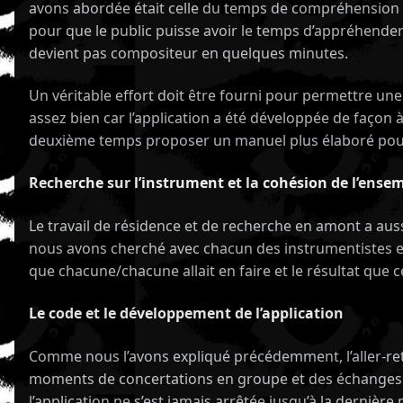
avons abordée était celle du temps de compréhension p
pour que le public puisse avoir le temps d’appréhender l
devient pas compositeur en quelques minutes.
Un véritable effort doit être fourni pour permettre un
assez bien car l’application a été développée de façon 
deuxième temps proposer un manuel plus élaboré pour al
Recherche sur l’instrument et la cohésion de l’ense
Le travail de résidence et de recherche en amont a aus
nous avons cherché avec chacun des instrumentistes et l
que chacune/chacune allait en faire et le résultat que c
S,
Le code et le développement de l’application
,
Comme nous l’avons expliqué précédemment, l’aller-retou
moments de concertations en groupe et des échanges in
l’application ne s’est jamais arrêtée jusqu’à la derniè