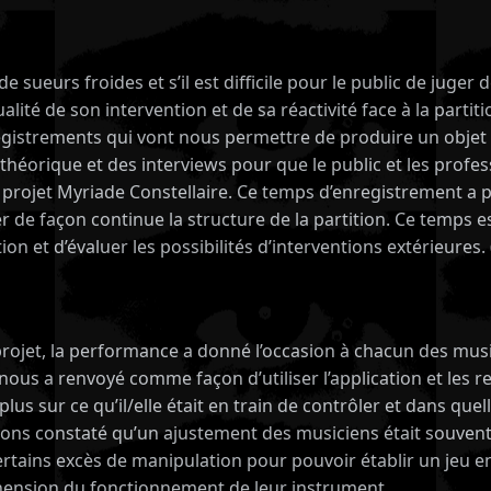
sueurs froides et s’il est difficile pour le public de juger d
té de son intervention et de sa réactivité face à la partiti
istrements qui vont nous permettre de produire un objet art
n théorique et des interviews pour que le public et les profe
projet Myriade Constellaire. Ce temps d’enregistrement a pu
r de façon continue la structure de la partition. Ce temps e
on et d’évaluer les possibilités d’interventions extérieures. 
 projet, la performance a donné l’occasion à chacun des mus
 nous a renvoyé comme façon d’utiliser l’application et les
 plus sur ce qu’il/elle était en train de contrôler et dans qu
vons constaté qu’un ajustement des musiciens était souvent
 certains excès de manipulation pour pouvoir établir un jeu ent
réhension du fonctionnement de leur instrument.