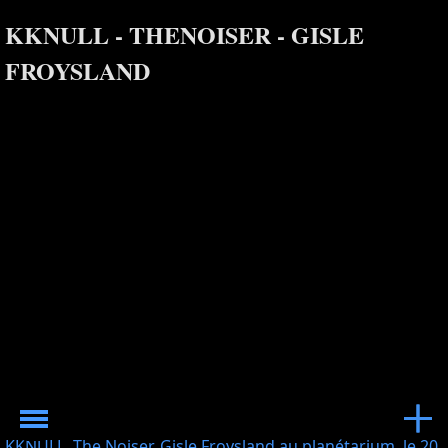
KKNULL - THENOISER - GISLE
FROYSLAND
KKNULL, The Noiser, Gisle Froysland au planétarium, le 20