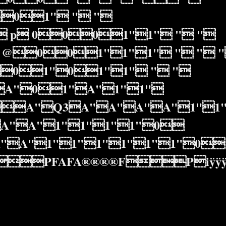
01" " "
p 0001"1" " "
@001"1"1" " " 
01"01"1" " "
A"01"A"1"1"
A"Q3A"A"A"A"1"1"
A"A"1"1"1"1"0
A"1"1"1"1"1"1"01
PFAFA®®®®FPiÿÿÿ 