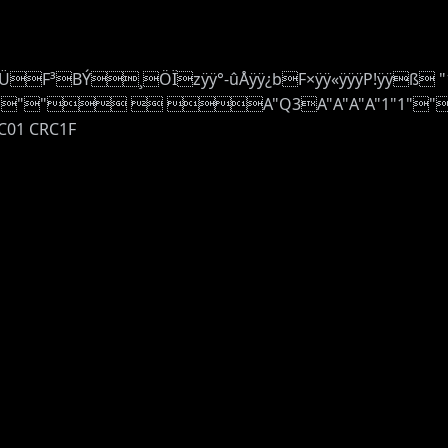
³BÝ¸ÖÏzÿÿ°-ûÅÿÿ¿bF×ÿÿ«ÿÿÿP!ÿÿß "1" 
  A"Q3A"A"A"A"1"1""""  
01 CRC1F