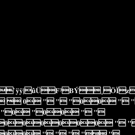
ÿÿ|ûÜF³BÝ¸ÖÏzÿÿ°-
  0 " " "00 " "
"0 "00 " "
000000 " "
00 " " " " "