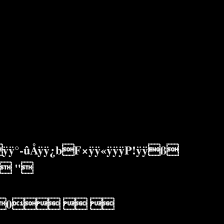
ûÅÿÿ¿bF×ÿÿ«ÿÿÿP!ÿÿß
 "
0  