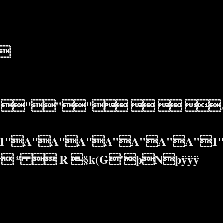
"
"""   A
"A"A"A"A"A"A"A"1"
º  R §k(G'þNþÿÿÿ