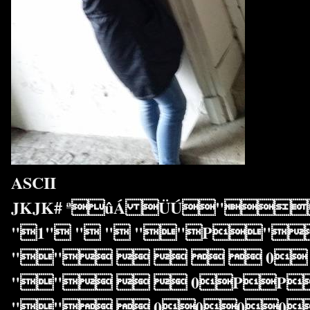
ASCII
JKJK# ªûÁ ÜÚ"`
"1" " " ""P"
""     0 
""   0PP
""  0000