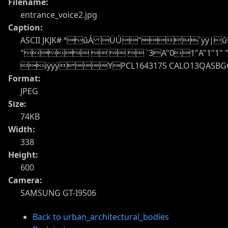
Filename:
entrance_voice2.jpg
Caption:
ASCII JKJK# ªûÁ ÜÚ"`ÿÿ|ûÜF
"    `3A"01"A"1"1" """
iÿÿÿYPCL1643175 CALO13QASBGC
Format:
JPEG
Size:
74KB
Width:
338
Height:
600
Camera:
SAMSUNG GT-I9506
Back to urban_architectural_bodies